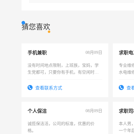
猜您喜欢
手机兼职
08月09日
求职电
没有时间地点限制，上班族，宝妈，学
专业维
生党都可，只要你有手机，有空闲时
水电维
间，一单一结，一天二三十不成问题，
勤快的四五十，每天挣零花钱没问题！
查看联系方式
查
个人保洁
08月09日
求职司
诚揽保洁活，公司的标准，优惠的价
本人男，
格。
一个年