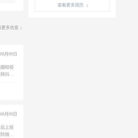
查看更多简历
看更多信息
08月09日
拍摄短视
玩转抖音
拍摄短视
玩转抖
你也可以
08月09日
年后上班
保险销售