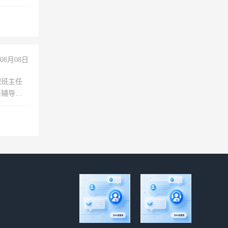
08月08日
职班主任
任辅导教
工作