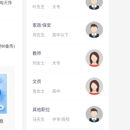
每天挣
叶先生
·
大专
家政/保安
邓先生
·
高中以下
80金币)
教师
刘女士
·
大专
文员
张女士
·
高中
其他职位
马先生
·
中专/技校
息