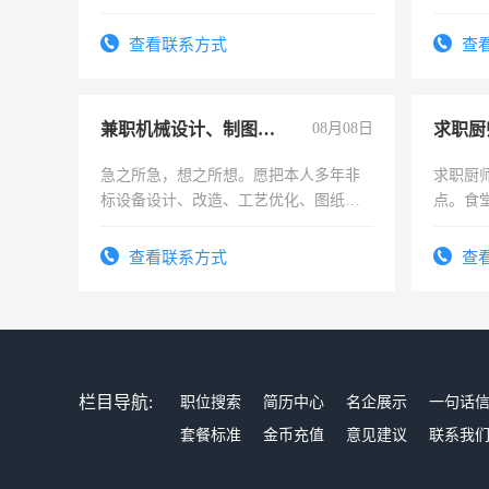
加班。
查看联系方式
查
兼职机械设计、制图、设备改造
08月08日
求职厨
急之所急，想之所想。愿把本人多年非
求职厨
标设备设计、改造、工艺优化、图纸制
点。食堂
作和分解的经验与您分享。 真诚合作，
上
结识有识之士，共享未来。
查看联系方式
查
栏目导航:
职位搜索
简历中心
名企展示
一句话
套餐标准
金币充值
意见建议
联系我