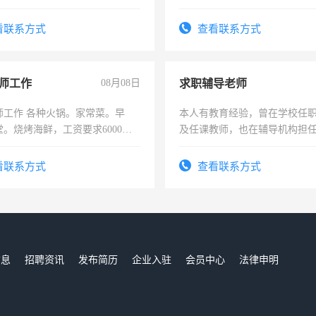
勿扰
看联系方式
查看联系方式
师工作
08月08日
求职辅导老师
师工作 各种火锅。家常菜。早
本人有教育经验，曾在学校任
。烧烤海鲜，工资要求6000以
及任课教师，也在辅导机构担
师，求周一至周五辅导老师的
看联系方式
查看联系方式
信息
招聘资讯
发布简历
企业入驻
会员中心
法律申明
们