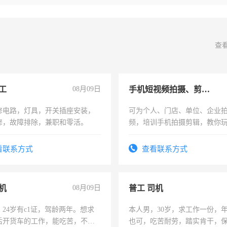
查
工
08月09日
手机短视频拍摄、剪辑、抖音快手
修电路，灯具，开关插座安装，
可为个人、门店、单位、企业
修，故障排除，兼职和零活。
频，培训手机拍摄剪辑，教你
可为个人、门店、单位、企业
频，培训手机拍摄剪辑，教你
看联系方式
查看联系方式
音！你也可以成为拍摄达人！
成为拍摄达人！
机
08月09日
普工 司机
24岁有c1证，驾龄两年。想求
本人男，30岁，求工作一份，
后开货车的工作，能吃苦，不怕
也可，吃苦耐劳，踏实肯干，