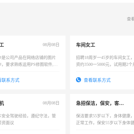
查
工
08月08日
车间女工
作是公司产品在网络店铺的图片
招聘18周岁一45岁的车间女工
作，要求熟练运用PS修图软件,工
资约3500一5000元，试用期2
每天8小时，待遇优厚。
险，有年薪假，年底福利
看联系方式
查看联系方式
机
08月08日
急招保洁，保安，客服，工程
车安全驾驶经验，遵纪守法，管
保洁要求55岁以下，身体健康
薪资面议
正常工作，保安55岁以下身体
责任心形象端庄，遵纪守法，