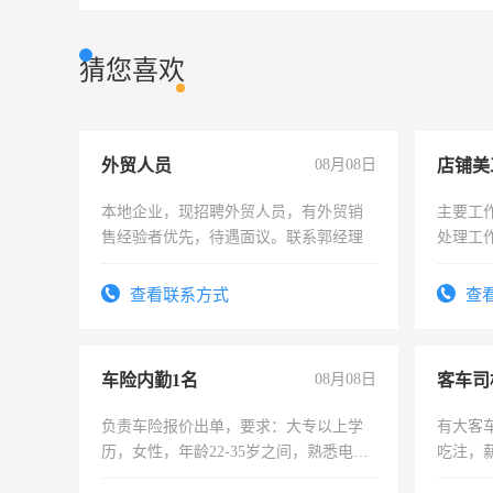
猜您喜欢
外贸人员
08月08日
店铺美
本地企业，现招聘外贸人员，有外贸销
主要工
售经验者优先，待遇面议。联系郭经理
处理工
作时间
查看联系方式
查
车险内勤1名
08月08日
客车司
负责车险报价出单，要求：大专以上学
有大客
历，女性，年龄22-35岁之间，熟悉电脑
吃注，
操作，工作态度认真，具有团队精神，