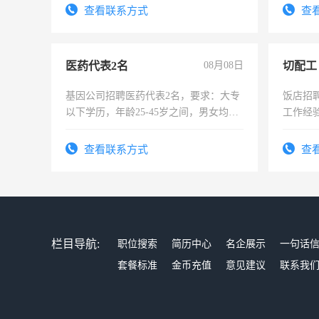
试用期1-3个月，转正后交纳五险，
查看联系方式
查
医药代表2名
08月08日
切配工
基因公司招聘医药代表2名，要求：大专
饭店招
以下学历，年龄25-45岁之间，男女均
工作经
可，需要具有营销经验，从事过医药代
作。包吃
表或者有医学资质的优先，底薪+绩效，
4500。
查看联系方式
查
交五险。
栏目导航:
职位搜索
简历中心
名企展示
一句话
套餐标准
金币充值
意见建议
联系我