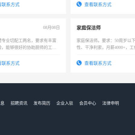
录，客服要求45岁以下高中以
看联系方式
查看联系方式
懂电脑工作认真，性格开朗有
能力，工程，懂水电维修。
08月08日
家庭保洁师
聘专业切配工两名，要求有丰富
家庭保洁师。要求：50周岁以
验，能够很好的协助厨师的工
性、干净利索，月薪4000+，
住，每月有公休，工资3500-
时间灵活，不需坐班，适合宝
太太等。
看联系方式
查看联系方式
信息
招聘资讯
发布简历
企业入驻
会员中心
法律申明
们