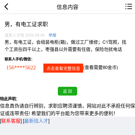
信息内容
男，有电工证求职
潼南人才网 2026.08.08
举报
男，有电工证，会组装电柜(箱)，做过工厂维修；C1驾照，找
个工资在四千以上，枣强县以外需要有住宿，保险勿扰电话
联系人手机/微信：
(查看需要80金币)
156****5622
点击查看完整信息
特此声明：
信息真伪请自行辨别，求职应聘须谨慎，网站对此不承担任何保
证或连带责任! 希望我们的平台能为您带来更多的便利！
[
联系客服
]
[
最新找人才
]